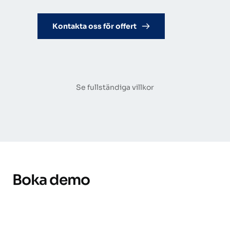
Kontakta oss för offert
Se fullständiga villkor
Boka demo
Vill du se hur Kontrollstationen fungerar i 
praktiken? Vi visar dig hur du enkelt skapar 
digitala kontrollrapporter, hanterar 